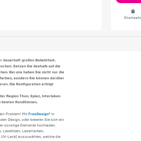
Startseit
r dauerhaft großen Beliebtheit.
ochen. Setzen Sie deshalb auf die
en. Bei uns haben Sie nicht nur die
farben, sondern Sie können darüber
ren. Die Konfiguration erfolgt
er Region Thun, Spiez, Interlaken
 besten Konditionen.
FreeDesign®
Kein Problem! Mit
in
en Design, oder kreieren Sie sich ein
der sonstige Elemente hochladen.
, Leselitzen, Lesemarken,
, UV-Lack) auszuwählen, welche die