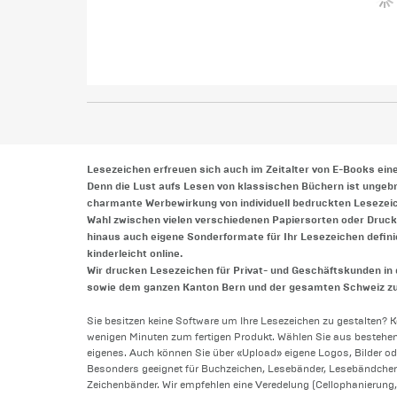
Lesezeichen erfreuen sich auch im Zeitalter von E-Books eine
Denn die Lust aufs Lesen von klassischen Büchern ist ungebr
charmante Werbewirkung von individuell bedruckten Lesezeich
Wahl zwischen vielen verschiedenen Papiersorten oder Druck
hinaus auch eigene Sonderformate für Ihr Lesezeichen definie
kinderleicht online.
Wir drucken Lesezeichen für Privat- und Geschäftskunden in d
sowie dem ganzen Kanton Bern und der gesamten Schweiz zu
Sie besitzen keine Software um Ihre Lesezeichen zu gestalten? 
wenigen Minuten zum fertigen Produkt. Wählen Sie aus bestehend
eigenes. Auch können Sie über «Upload» eigene Logos, Bilder o
Besonders geeignet für Buchzeichen, Lesebänder, Lesebändchen
Zeichenbänder. Wir empfehlen eine Veredelung (Cellophanierung